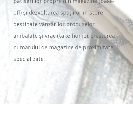
patiseriilor proprii din magazine (bake-
off) şi dezvoltarea spaţiilor in-store
destinate vânzărilor produselor
ambalate și vrac (take-home); creșterea
numărului de magazine de proximitate
specializate.