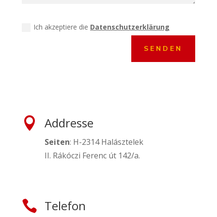
Datenschutzerklärung" data-id="-1">
Ich akzeptiere die
Datenschutzerklärung
SENDEN
Addresse

Seiten
: H-2314 Halásztelek
II. Rákóczi Ferenc út 142/a.
Telefon
